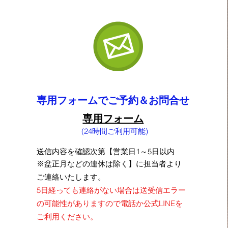
専用フォームでご予約＆お問合せ
専用フォーム
(
24時間ご利用可能
)
送信
内
容
を
確認次第
【営業日1～5日以内
※盆正月などの連休は除く】に担当者より
ご連絡
いたします。
5日経っても連絡がない場合は送受信エラー
の可能性がありますので電話か公式LINEを
ご利用ください。