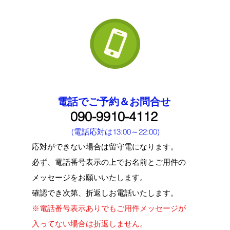
​電話でご予約＆お問合せ
090
-9910-
4112
(電話応
対は13:
00～22:00
)
応
対がで
きな
い場合は留守電になります。
必ず、電
話番
号
表示の上でお名前とご用件の
メッセージを
お願いいたします。
確認でき次第、折返しお電話いたします。
※電話番号表示ありでもご用件メッセージが
入ってない場合は折返しません。