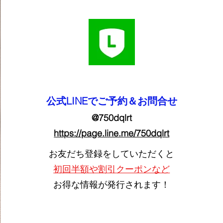
​公式LINEでご予約＆お問合せ
@750dqlrt
https://page.line.me/750dqlrt
お友だち登録をしていただくと
初回半額や
割引
クーポンなど
お得な情報が発行されます！